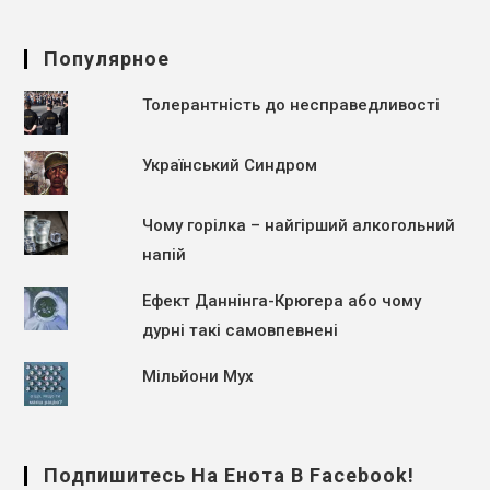
Популярное
Толерантність до несправедливості
Український Синдром
Чому горілка – найгірший алкогольний
напій
Ефект Даннінга-Крюгера або чому
дурні такі самовпевнені
Мільйони Мух
Подпишитесь На Енота В Facebook!