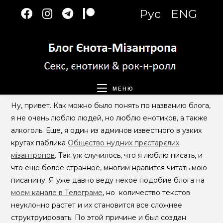
Перейти
Рус
ENG
до
вмісту
МЕНЮ
Ну, привет. Как можно было понять по названию блога,
я не очень люблю людей, но люблю енотиков, а также
алкоголь. Еще, я один из админов известного в узких
кругах паблика
Общєство нудних прєстарєлих
мізантропов
. Так уж случилось, что я люблю писать, и
что еще более странное, многим нравится читать мою
писанину. Я уже давно веду некое подобие блога на
моем канале в Телеграме
, но количество текстов
неуклонно растет и их становится все сложнее
структруировать. По этой причине и был создан