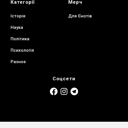
Категорії
Мерч
Історія
Для Єнотів
Наука
Політика
Психологія
Разное
Соцсети
Facebook
Instagram
Telegram
Блог Енота-Мизантропа