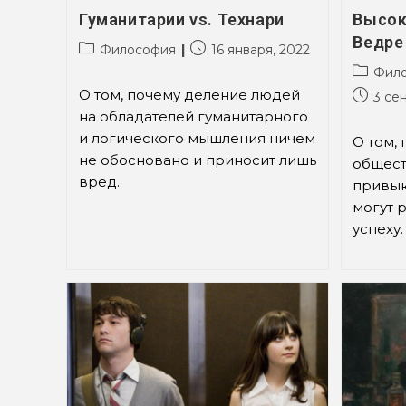
Гуманитарии vs. Технари
Высок
Ведре
Рубрика
Запись
Философия
16 января, 2022
записи:
опубликована:
Рубрик
Фил
записи:
О том, почему деление людей
Запись
3 се
опублик
на обладателей гуманитарного
и логического мышления ничем
О том,
не обосновано и приносит лишь
общест
вред.
привык
могут 
успеху.