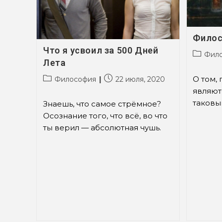
Филос
Что я усвоил за 500 Дней
Рубрик
Фил
Лета
записи:
Рубрика
Запись
О том,
Философия
22 июля, 2020
записи:
опубликована:
являют
таковы
Знаешь, что самое стрёмное?
Осознание того, что всё, во что
ты верил — абсолютная чушь.