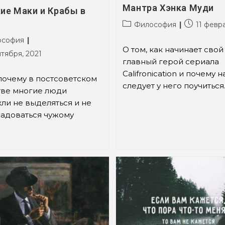
Мантра Хэнка Муди
ие Маки и Крабы в
Рубрика
Запись
Философия
11 февра
записи:
опубликова
а
ософия
О том, как начинает свой
нтября, 2021
главный герой сериала
ована:
Califronication и почему 
 почему в постсоветском
следует у него поучиться
ве многие люди
ли не выделяться и не
радоваться чужому