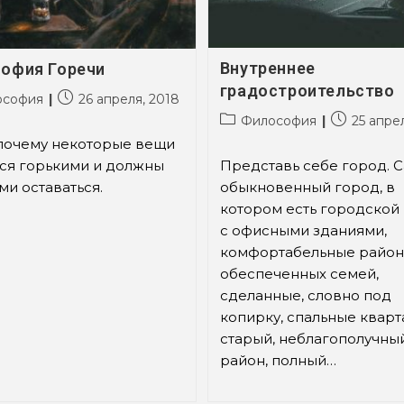
Внутреннее
офия Горечи
градостроительство
а
Запись
ософия
26 апреля, 2018
опубликована:
Рубрика
Запись
Философия
25 апре
записи:
опубликова
 почему некоторые вещи
ся горькими и должны
Представь себе город. 
ми оставаться.
обыкновенный город, в
котором есть городской
с офисными зданиями,
комфортабельные район
обеспеченных семей,
сделанные, словно под
копирку, спальные кварт
старый, неблагополучны
район, полный…