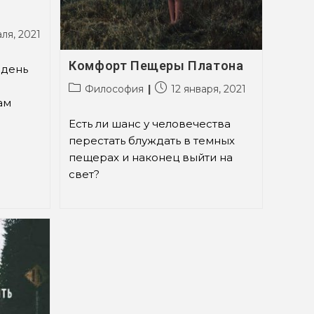
ля, 2021
на:
Комфорт Пещеры Платона
 день
Рубрика
Запись
Философия
12 января, 2021
записи:
опубликована:
нам
.
Есть ли шанс у человечества
перестать блуждать в темных
пещерах и наконец выйти на
свет?