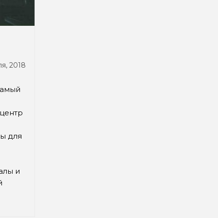
ля, 2018
на:
Самый
 центр
ы для
алы и
й