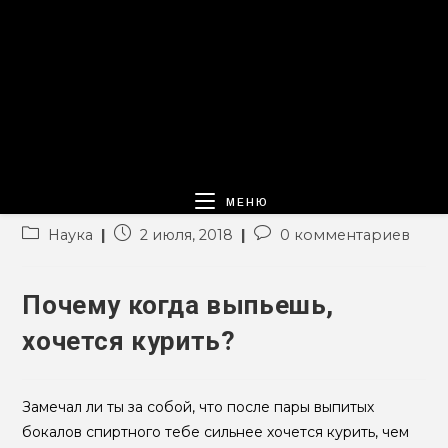
МЕНЮ
Рубрика
Запись
Комментарии
Наука
2 июля, 2018
0 комментариев
записи:
опубликована:
к
записи:
Почему когда выпьешь,
хочется курить?
Замечал ли ты за собой, что после пары выпитых
бокалов спиртного тебе сильнее хочется курить, чем