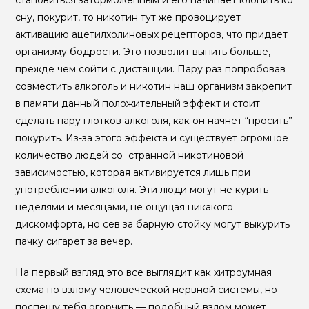
становиться заторможенным и его начинает клонить ко
сну, покурит, то никотин тут же провоцирует
активацию ацетилхолиновых рецепторов, что придает
организму бодрости. Это позволит выпить больше,
прежде чем сойти с дистанции. Пару раз попробовав
совместить алкоголь и никотин наш организм закрепит
в памяти данный положительный эффект и стоит
сделать пару глотков алкоголя, как он начнет “просить”
покурить. Из-за этого эффекта и существует огромное
количество людей со странной никотиновой
зависимостью, которая активируется лишь при
употреблении алкоголя. Эти люди могут не курить
неделями и месяцами, не ощущая никакого
дискомфорта, но сев за барную стойку могут выкурить
пачку сигарет за вечер.
На первый взгляд это все выглядит как хитроумная
схема по взлому человеческой нервной системы, но
поспешу тебя огорчить — подобный взлом может