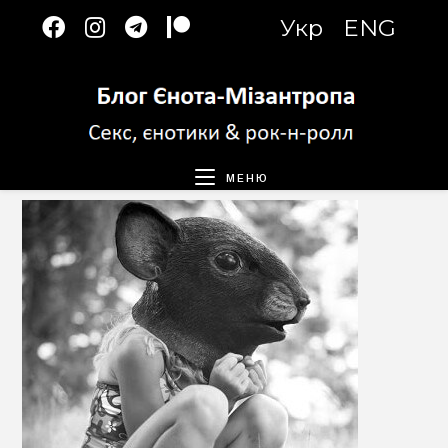
Перейти
Укр
ENG
к
содержимому
МЕНЮ