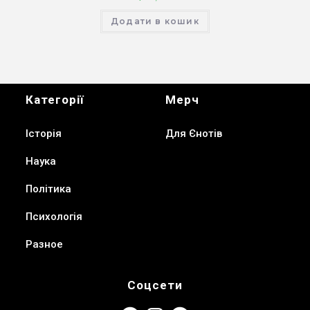
Додати в кошик
Категорії
Мерч
Історія
Для Єнотів
Наука
Політика
Психологія
Разное
Соцсети
Facebook
Instagram
Telegram