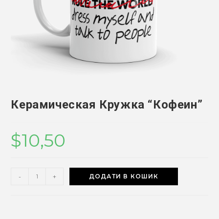
Керамическая Кружка “Кофеин”
$
10,50
Керамическая
-
+
ДОДАТИ В КОШИК
Кружка
“Кофеин”
кількість