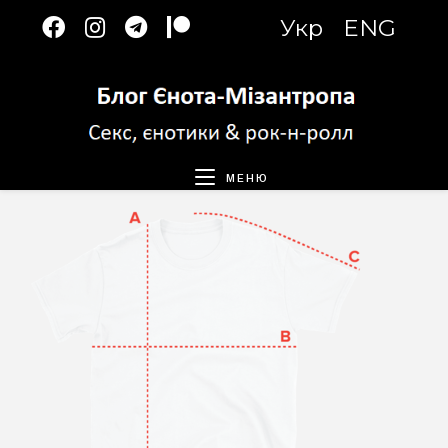
Перейти
Укр
ENG
к
содержимому
МЕНЮ