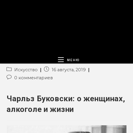
МЕНЮ
Рубрика
Запись
Искусство
16 августа, 2019
записи:
опубликована:
Комментарии
0 комментариев
к
записи:
Чарльз Буковски: о женщинах,
алкоголе и жизни