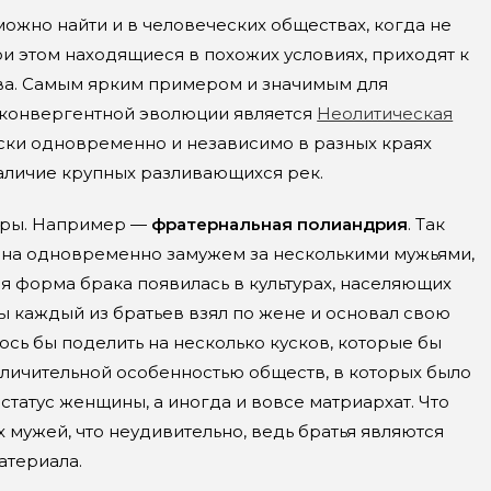
ожно найти и в человеческих обществах, когда не
ри этом находящиеся в похожих условиях, приходят к
ва. Самым ярким примером и значимым для
 конвергентной эволюции является
Неолитическая
ески одновременно и независимо в разных краях
наличие крупных разливающихся рек.
меры. Например —
фратернальная полиандрия
. Так
ина одновременно замужем за несколькими мужьями,
я форма брака появилась в культурах, населяющих
ы каждый из братьев взял по жене и основал свою
сь бы поделить на несколько кусков, которые бы
тличительной особенностью обществ, в которых было
татус женщины, а иногда и вовсе матриархат. Что
х мужей, что неудивительно, ведь братья являются
атериала.