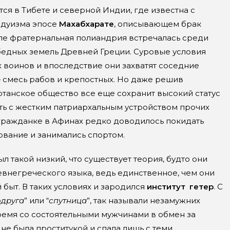
я в Тибете и северной Индии, где известна с
ндуизма эпосе
Махабхарате
, описывающем брак
опе фратернальная полиандрия встречалась среди
 бедных земель Древней Греции. Суровые условия
 воинов и впоследствие они захватят соседние
— смесь рабов и крепостных. Но даже решив
ртанское общество все еще сохранит высокий статус
ть с жестким патриархальным устройством прочих
гражданке в Афинах редко доводилось покидать
ование и занимались спортом.
л такой низкий, что существует теория, будто они
внегреческого языка, ведь единственное, чем они
быт. В таких условиях и зародился
институт
гетер
. С
одруга
” или “
спутница
”, так называли незамужних
емя со состоятельными мужчинами в обмен за
 не была проститукой и спала лишь с теми