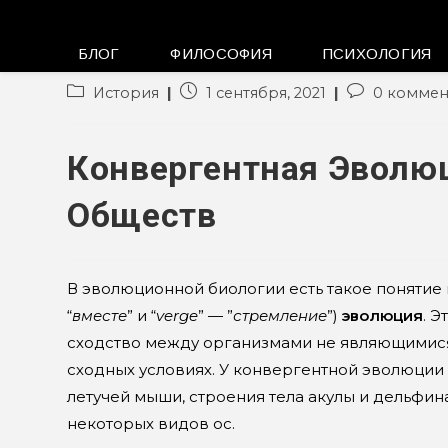
БЛОГ
ФИЛОСОФИЯ
ПСИХОЛОГИЯ
Рубрика
Запись
Комментарии
История
1 сентября, 2021
0 коммен
записи:
опубликована:
к
записи:
Конвергентная Эволю
Обществ
В эволюционной биологии есть такое понятие
“
вместе
” и “
verge
” — ”
стремление
”)
эволюция
. 
сходство между организмами не являющимися
сходных условиях. У конвергентной эволюции
летучей мыши, строения тела акулы и дельфин
некоторых видов ос.