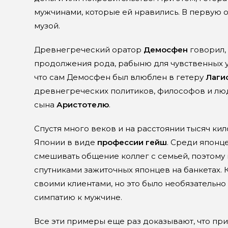
мужчинами, которые ей нравились. В первую 
музой.
Древнегреческий оратор
Демосфен
говорил,
продолжения рода, рабыню для чувственных у
что сам Демосфен был влюблен в гетеру
Лаги
древнегреческих политиков, философов и люд
сына
Аристотелю
.
Спустя много веков и на расстоянии тысяч кил
Японии в виде
профессии гейш
. Среди японц
смешивать общение коллег с семьей, поэтому
спутниками зажиточных японцев на банкетах. 
своими клиентами, но это было необязательно
симпатию к мужчине.
Все эти примеры еще раз доказывают, что пр