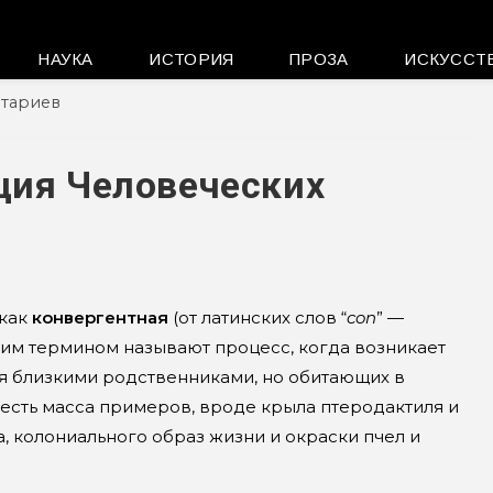
НАУКА
ИСТОРИЯ
ПРОЗА
ИСКУССТ
тариев
ция Человеческих
 как
конвергентная
(от латинских слов “
con
” —
Этим термином называют процесс, когда возникает
 близкими родственниками, но обитающих в
 есть масса примеров, вроде крыла птеродактиля и
а, колониального образ жизни и окраски пчел и