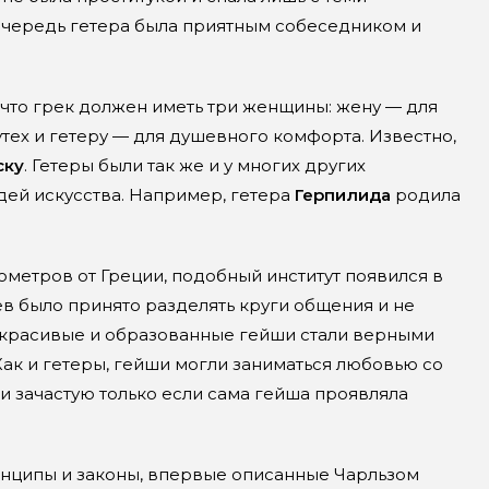
очередь гетера была приятным собеседником и
 что грек должен иметь три женщины: жену — для
тех и гетеру — для душевного комфорта. Известно,
ску
. Гетеры были так же и у многих других
ей искусства. Например, гетера
Герпилида
родила
ометров от Греции, подобный институт появился в
ев было принято разделять круги общения и не
 красивые и образованные гейши стали верными
Как и гетеры, гейши могли заниматься любовью со
 и зачастую только если сама гейша проявляла
инципы и законы, впервые описанные Чарльзом