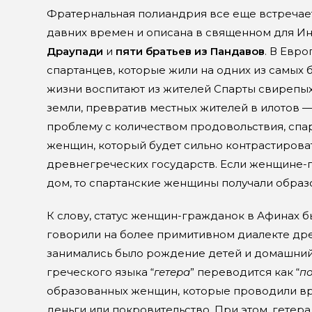
Фратернальная полиандрия все еще встречаетс
давних времен и описана в священном для И
Драупади
и
пяти братьев из Пандавов
. В Евр
спартанцев, которые жили на одних из самых
жизни воспитают из жителей Спарты свирепых
земли, превратив местных жителей в илотов 
проблему с количеством продовольствия, спа
женщин, который будет сильно контрастирова
древнегреческих государств. Если женщине-
дом, то спартанские женщины получали образ
К слову, статус женщин-гражданок в Афинах бы
говорили на более примитивном диалекте дре
занимались было рождение детей и домашний 
греческого языка “
гетера
” переводится как “
п
образованных женщин, которые проводили вр
деньги или покровительство. При этом, гетера