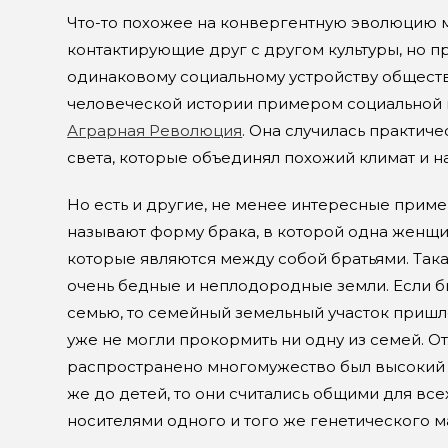
Что-то похожее на конвергентную эволюцию м
контактирующие друг с другом культуры, но п
одинаковому социальному устройству общест
человеческой истории примером социальной
Аграрная Революция
. Она случилась практич
света, которые объединял похожий климат и 
Но есть и другие, не менее интересные при
называют форму брака, в которой одна женщ
которые являются между собой братьями. Така
очень бедные и неплодородные земли. Если б
семью, то семейный земельный участок пришло
уже не могли прокормить ни одну из семей. О
распространено многомужество был высокий с
же до детей, то они считались общими для все
носителями одного и того же генетического м