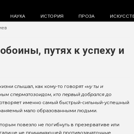
НАУКА
ИСТОРИЯ
ПРОЗА
ИСКУССТ
иев
обоины, путях к успеху и
 жизни слышал, как кому-то говорят
«ну ты и
самым сперматозоидом, кто первый добрался до
лодотворяет именно самый быстрый-сильный-успешный
траняемый мало образованными людьми.
оторым повезло не погибнуть в презервативе или
лагалище не принимающей противозачаточные