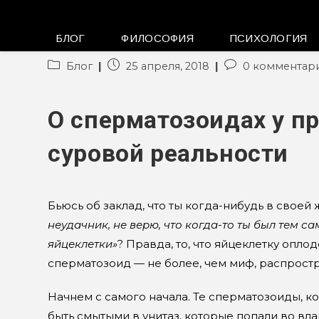
БЛОГ
ФИЛОСОФИЯ
ПСИХОЛОГИЯ
Рубрика
Запись
Комментарии
Блог
25 апреля, 2018
0 комментар
записи:
опубликована:
к
записи:
О сперматозоидах у пр
суровой реальности
Бьюсь об заклад, что ты когда-нибудь в своей
неудачник, не верю, что когда-то ты был тем 
яйцеклетки»
? Правда, то, что яйцеклетку оп
сперматозоид — не более, чем миф, распрос
Начнем с самого начала. Те сперматозоиды, к
быть смытыми в унитаз, которые попали во в