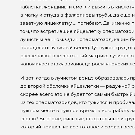
таблетки, женщины и смогли выжить в кислотн
в матку и оттуда в фаллопиевы трубы, да еще
заветную яйцеклетку … погибают. Да, именно 
том, что встретившие яйцеклетку сперматозо
лучистым венцом. Один сперматозод, каким бы
преодолеть лучистый венец. Тут нужен труд о
расщепляют внеклеточный матрикс лучистого
напоминает атаку авианосца роем японских л
И вот, когда в лучистом венце образовалась 
до второй оболочки яйцеклетки — радужной об
скорее всего это не будет тот самый быстрый
из тех сперматозоидов, кто тужился и пробив
нужном месте в нужное время, а всю работу за
клоню? Быстрые, сильные, старательные и труд
который пришёл на всё готовое и сорвал весь 