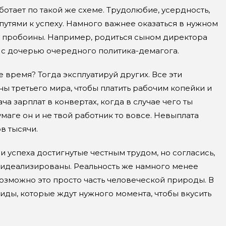
отает по такой же схеме. Трудолюбие, усердность,
путями к успеху. Намного важнее оказаться в нужном
у пробоины. Например, родиться сыном директора
й с дочерью очередного политика-демагога.
 время? Тогда эксплуатируй других. Все эти
ы третьего мира, чтобы платить рабочим копейки и
а зарплат в конвертах, когда в случае чего ты
умаге он и не твой работник то вовсе. Невыплата
в тысячи.
аи успеха достигнутые честным трудом, но согласись,
о идеализированы. Реальность же намного менее
 возможно это просто часть человеческой природы. В
иды, которые ждут нужного момента, чтобы вкусить