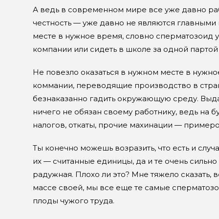
А ведь в современном мире все уже давно раб
честность — уже давно не являются главными 
месте в нужное время, словно сперматозоид 
компании или сидеть в школе за одной парто
Не повезло оказаться в нужном месте в нужное
коммании, переводящие производство в стран
безнаказанно гадить окружающую среду. Выдач
ничего не обязан своему работнику, ведь на б
налогов, откаты, прочие махинации — примеро
Ты конечно можешь возразить, что есть и случ
их — считанные единицы, да и те очень сильн
радужная. Плохо ли это? Мне тяжело сказать,
массе своей, мы все еще те самые сперматозо
плоды чужого труда.