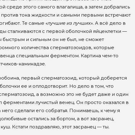
ой среде этого самого влагалища, а затем добрались
 и против тока жидкости и самыми первыми встречают
погибают. Те самые
«лучшие из лучших».
А всё дело в
иды сталкиваются с первой оболочкой яйцеклетки —
 быстрым и сильным он не был, не сможет
громного количества сперматозоидов, которые
 венца специальным ферментом. Картина чем-то
етчиков-камикадзе.
пробоина, первый сперматозоид, который доберется
олочки ее и оплодотворит. Но дело в том, что
 сперматозоид, а возможно это не будет даже и один
ал ферментами лучистый венец. Он просто оказался в
 него сделали его собратья. Понимаешь, к чему я
олюбивые остались за бортом, а вот засранец,
куш. Кстати поздравляю, этот засранец — ты.